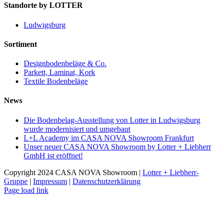
Standorte by LOTTER
Ludwigsburg
Sortiment
Designbodenbeläge & Co.
Parkett, Laminat, Kork
Textile Bodenbeläge
News
Die Bodenbelag-Ausstellung von Lotter in Ludwigsburg
wurde modernisiert und umgebaut
L+L Academy im CASA NOVA Showroom Frankfurt
Unser neuer CASA NOVA Showroom by Lotter + Liebherr
GmbH ist eröffnet!
Copyright 2024 CASA NOVA Showroom |
Lotter + Liebherr-
Gruppe
|
Impressum
|
Datenschutzerklärung
Instagram
Facebook
E-
Page load link
Mail
Nach
oben