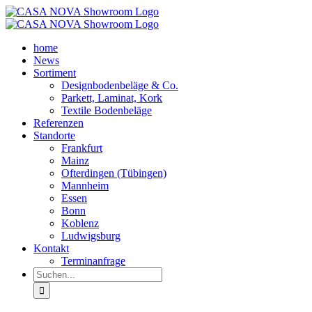
Zum
Inhalt
springen
home
News
Sortiment
Designbodenbeläge & Co.
Parkett, Laminat, Kork
Textile Bodenbeläge
Referenzen
Standorte
Frankfurt
Mainz
Ofterdingen (Tübingen)
Mannheim
Essen
Bonn
Koblenz
Ludwigsburg
Kontakt
Terminanfrage
Suche
nach: